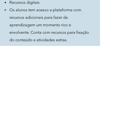
Recursos digitais
Os alunos tem acesso a plataforma com
recursos adicionais para fazer da
aprendizagem um momento rico e
envolvente. Conta com recursos para fixação
do conteúdo e atividades extras.​
Professores:
Livro do professor