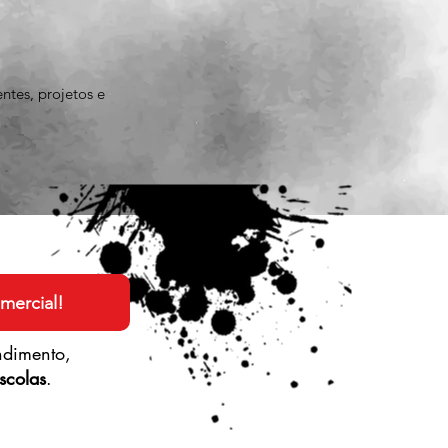
ntes
, p
rojetos e
mercial!
ndimento,
scolas
.