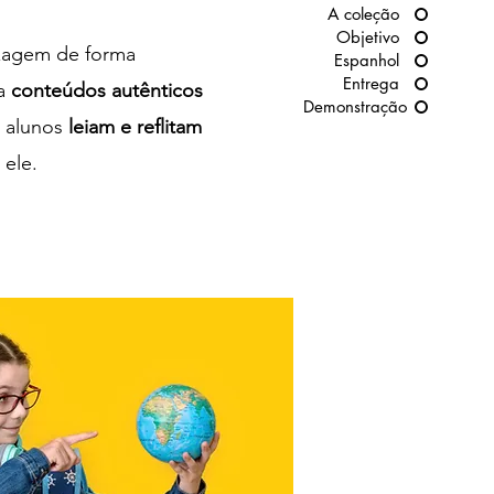
A coleção
Objetivo
zagem de forma
Espanhol
Entrega
ta
conteúdos autênticos
Demonstração
 alunos
leiam e reflitam
 ele.