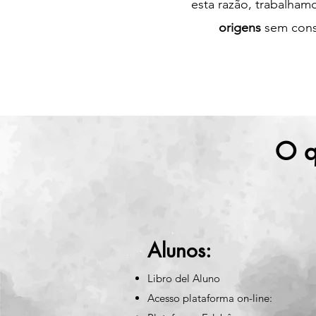
esta razão, trabalha
origens
sem consi
O q
Alunos:
Libro del Aluno
Acesso plataforma on-line: