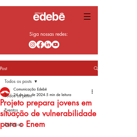
Siga nossas redes:
Post
Todos os posts
Comunicação Edebê
24 de jun. de 2024
5 min de leitura
Todos os posts
Projeto prepara jovens em
Eventos
situação de vulnerabilidade
para o Enem
Didáticos