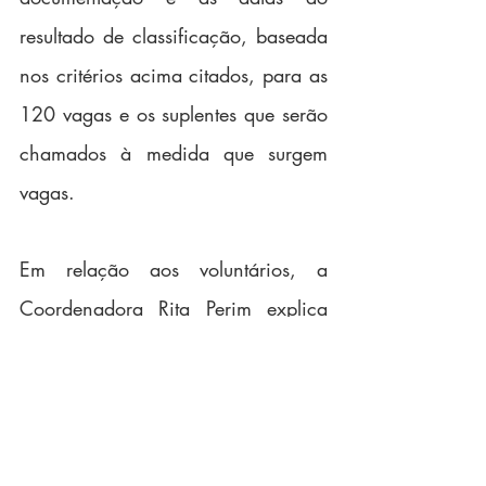
resultado de classificação, baseada 
nos critérios acima citados, para as 
120 vagas e os suplentes que serão 
chamados à medida que surgem 
vagas.
Em relação aos voluntários, a 
Coordenadora Rita Perim explica 
que tem um requisito crucial: ser 
compromissado. "Para os 
voluntários, a exigência é que 
tenha disponibilidade de pelo 