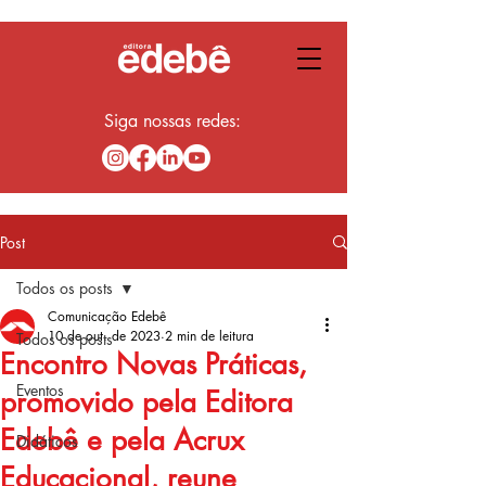
Siga nossas redes:
Post
Todos os posts
Comunicação Edebê
10 de out. de 2023
2 min de leitura
Todos os posts
Encontro Novas Práticas,
Eventos
promovido pela Editora
Edebê e pela Acrux
Didáticos
Educacional, reune