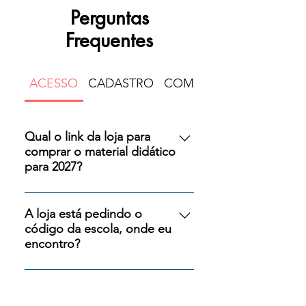
Perguntas
Frequentes
ACESSO
CADASTRO
COMPRA
Qual o link da loja para
comprar o material didático
para 2027?
Cada escola tem uma vitrine 
personalizada, com um link 
A loja está pedindo o
exclusivo, com os materiais 
código da escola, onde eu
didáticos escolhidos por ela 
encontro?
para 2027. Se você ainda não 
O código não é solicitado se 
recebeu esse link de sua 
você entrou no link 
instituição, entre em contato 
personalizado da sua escola, 
com a sua escola ou com a 