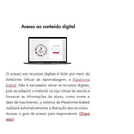
pois ele já carrega 
Central de Relacionamento da 
automaticamente ao entrar na 
Edebê: 
loja exclusiva da instituição.
www.edebe.com.br/contato
. 
Acesso ao conteúdo digital
Caso essa informação seja 
solicitada, significa que você 
não está no link correto. Isso 
pode acontecer de duas 
formas:
O acesso aos recursos digitais é feito por meio do
Se você acessou o 
Ambiente Virtual de Aprendizagem, a
Plataforma
endereço principal da 
Edebê
. Não é necessário ativar os recursos digitais,
Edebê 
pois ao adquirir o material na loja virtual da escola e
(
www.loja.edebe.com.br
). 
fornecer as informações do aluno, como nome e
data de nascimento, o sistema da Plataforma Edebê
É importante ressaltar que 
realizará automaticamente a liberação dos recursos.
nesse link não há vitrine, 
Acesse o guia de acesso para responsáveis.
Clique
ou seja, não é possível 
aqui!
realizar compras nesse 
endereço.