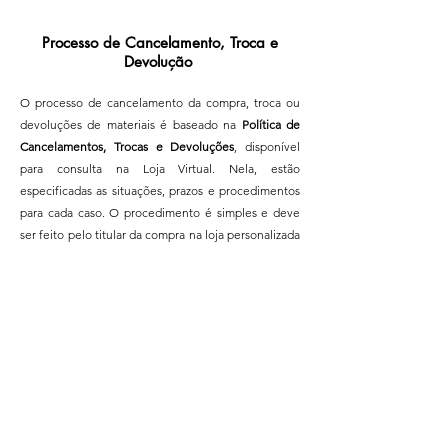
Você acessou o link 
Processo de Cancelamento, Troca e
exclusivo da sua escola, 
Devolução
mas em algum momento 
O processo de cancelamento da compra, troca ou
clicou na logo da Edebê 
devoluções de materiais é baseado na
Política de
no canto superior 
Cancelamentos, Trocas e Devoluções
, disponível
esquerdo da tela e foi 
para consulta na Loja Virtual. Nela, estão
direcionado para o site 
especificadas as situações, prazos e procedimentos
geral. Conforme 
para cada caso.
O procedimento é simples e deve
explicado no item 1, esse 
ser feito pelo titular da compra na loja personalizada
site não tem vitrine 
da escola.
disponível. Para resolver, 
acesse novamente o link 
personalizado da sua 
escola.
Importante
: se você tentar 
acessar o link exclusivo da 
escola novamente e aparecer 