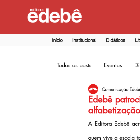
Início
Institucional
Didáticos
Li
Todos os posts
Eventos
Di
Comunicação Edeb
Datas Comemorativas
Edebê patroci
alfabetizaçã
A Editora Edebê acr
quem vive a escola to