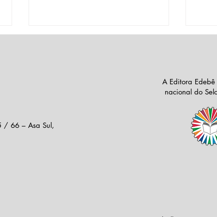
A Editora Edebê
nacional do Se
Editora Edebê lança coleção
Enco
 / 66 – Asa Sul,
“Identidade” para o Ensino
Cole
Médio nas Escolas da
naIn
Inspetoria Madre Mazzarello
Mazz