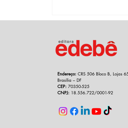
Autoras da Coleção
Endereço:
CRS 506 Bloco B, Lojas 65
Imaginação e Arte visitam o
Brasília – DF
Instituto São José em ação do
CEP:
70350-525
projeto Construindo Leitores
CNPJ:
18.556.722/0001-92