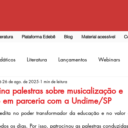
teratura
Plataforma Edebê
Blog
Material acessível
C
dáticos
Literatura
Lançamentos
Webinars
ê
26 de ago. de 2025
1 min de leitura
na palestras sobre musicalização e
o em parceria com a Undime/SP
edita no poder transformador da educação e no valor da
dos os dias. Por isso, patrocinou as palestras conduzidas