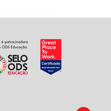
 é patrocinadora
lo ODS Educação.
ntro Formativo da
ção Identidade
spetoria Madre
arello