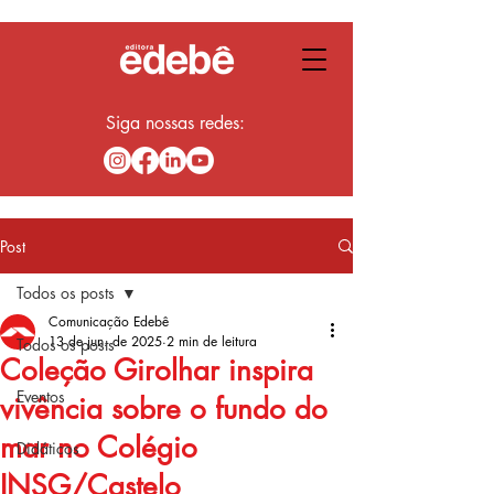
Siga nossas redes:
Post
Todos os posts
Comunicação Edebê
13 de jun. de 2025
2 min de leitura
Todos os posts
Coleção Girolhar inspira
Eventos
vivência sobre o fundo do
mar no Colégio
Didáticos
INSG/Castelo