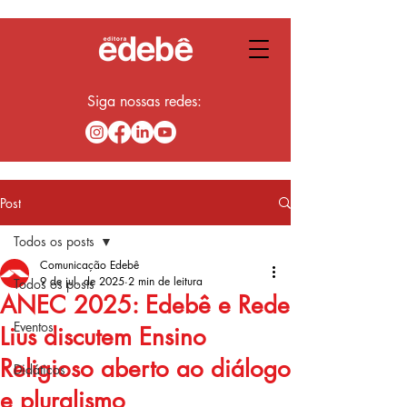
Siga nossas redes:
Post
Todos os posts
Comunicação Edebê
9 de jul. de 2025
2 min de leitura
Todos os posts
ANEC 2025: Edebê e Rede
Eventos
Lius discutem Ensino
Religioso aberto ao diálogo
Didáticos
e pluralismo